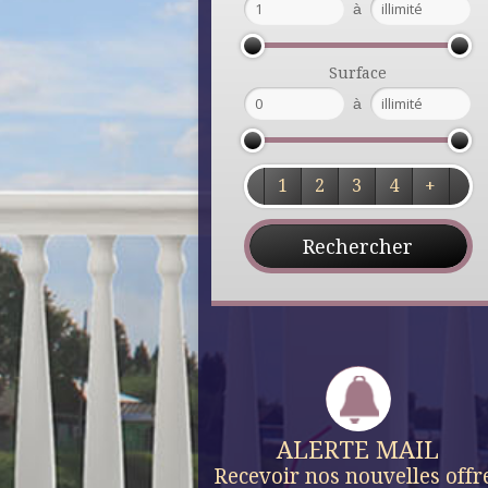
à
Surface
à
1
2
3
4
+
ALERTE MAIL
Recevoir nos nouvelles offr