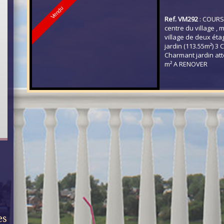
Vendu
Ref. VM292
: COUR
centre du village ,
village de deux éta
jardin (113.55m²) 3
Charmant jardin at
m² A RENOVER
es