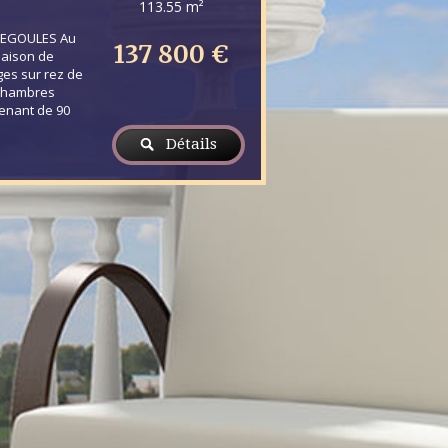
113.55 m²
SEGOULES Au
137 800 €
 maison de
ges sur rez de
 Chambres
tenant de 90
Détails