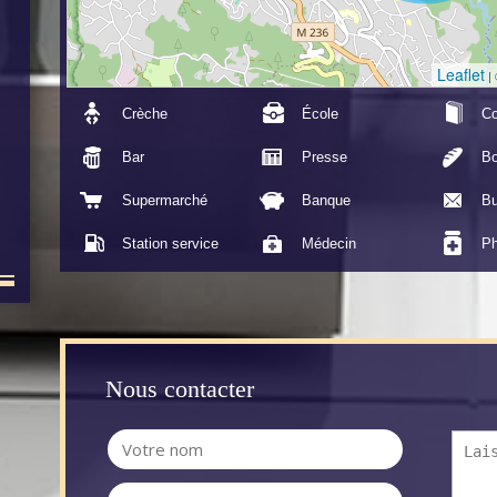
Leaflet
|
Crèche
École
Co
Bar
Presse
Bo
Supermarché
Banque
Bu
Station service
Médecin
Ph
Nous contacter