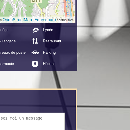
OpenStreetMap
Foursquare
 ©
|
contributors
llège
Lycée
ulangerie
Restaurant
reaux de poste
Parking
armacie
Hôpital