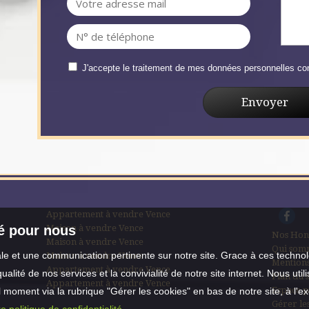
J'accepte le traitement de mes données personnelles 
Appartement à vendre Vence
Maison à vendre Vence
té pour nous
Nos Hon
Maison à vendre Vence
Qui som
male et une communication pertinente sur notre site. Grace à ces tech
Maison à vendre Vence
Mentions
Appartement à vendre Vence
qualité de nos services et la convivialité de notre site internet. Nous 
Plan du s
Appartement à vendre Vence
Espace p
moment via la rubrique "Gérer les cookies" en bas de notre site, à l'e
Gérer le