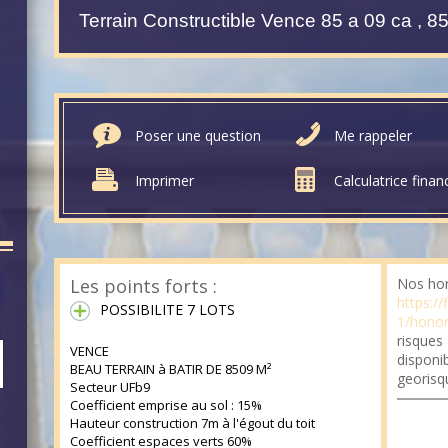
Poser une question
Me rappeler
Imprimer
Calculatrice finan
Les points forts :
Nos hon
https://
POSSIBILITE 7 LOTS
1/honor
risques
VENCE
disponib
BEAU TERRAIN à BATIR DE 8509 M²
georisq
Secteur UFb9
Coefficient emprise au sol : 15%
Hauteur construction 7m à l'égout du toit
Coefficient espaces verts 60%