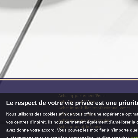
Achat appartement Vence
Achat maison Vence
Le respect de votre vie privée est une priori
Achat immobilier professionnel Vence
Nous utilisons des cookies afin de vous offrir une expérience opti
Achat terrain Vence
Achat maison Coursegoules
vos centres d'intérêt. Ils nous permettent également d'améliorer la 
Achat immeuble Vence
avez donné votre accord. Vous pouvez les modifier à n'importe quel 