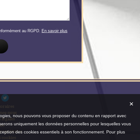
conformément au RGPD.
En savoir plus
✕
oraires
mes-nous
nologies, nous pouvons vous proposer du contenu en rapport avec
 légales
utiliserons uniquement les données personnelles pour lesquelles vous
ite
ropriétaire
xception des cookies essentiels à son fonctionnement. Pour plus
s cookies