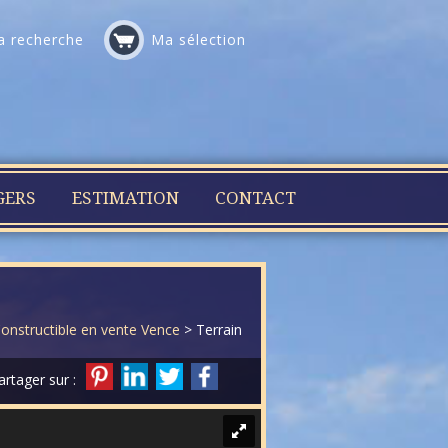
 recherche
Ma sélection
GERS
ESTIMATION
CONTACT
Constructible en vente Vence
> Terrain Constructible VT082
artager sur :