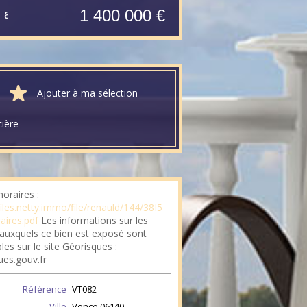
1 400 000 €
Terrain Constructible Vence 85 a 09 ca , 85 a 09 ca constructibles
Ajouter à ma sélection
cière
oraires :
files.netty.immo/file/renauld/144/38I5
aires.pdf
Les informations sur les
 auxquels ce bien est exposé sont
les sur le site Géorisques :
ues.gouv.fr
Référence
VT082
Ville
Vence
06140